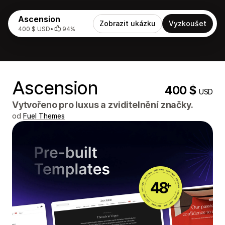
Ascension
Zobrazit ukázku
Vyzkoušet
400 $ USD
•
94%
Ascension
400 $
USD
Vytvořeno pro luxus a zviditelnění značky.
od
Fuel Themes