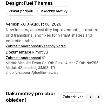
Design: Fuel Themes
Získat podporu
Všechny motivy
Version 7.0.0
•
August 06, 2026
New locales, accessibility improvements, animated
grid transitions, and fixes for variant images and
collection tabs.
Zobrazit podrobnosti
Všechny verze
Dokumentace k motivu
Zobrazit podrobnosti
Kontaktní údaje designéra
Maslak Mah. Ahi Evran Cd. Ofis Bloku 4, Kat 7, Ofis No:755,
Maslak 42, Istanbul, 34398, TR
shopify-support@fuelthemes.net
Další motivy pro obor
Zobrazit vše
oblečení