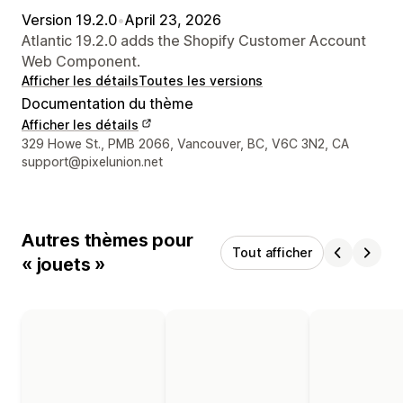
Version 19.2.0
•
April 23, 2026
Atlantic 19.2.0 adds the Shopify Customer Account
Web Component.
Afficher les détails
Toutes les versions
Documentation du thème
Afficher les détails
Coordonnées du concepteur
329 Howe St., PMB 2066, Vancouver, BC, V6C 3N2, CA
support@pixelunion.net
Autres thèmes pour
Tout afficher
« jouets »