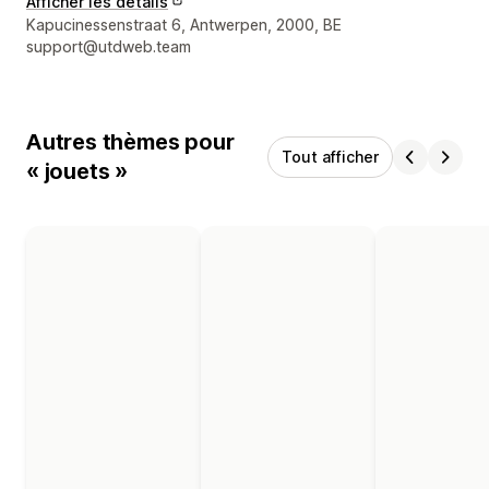
Afficher les détails
Coordonnées du concepteur
Kapucinessenstraat 6, Antwerpen, 2000, BE
support@utdweb.team
Autres thèmes pour
Tout afficher
« jouets »