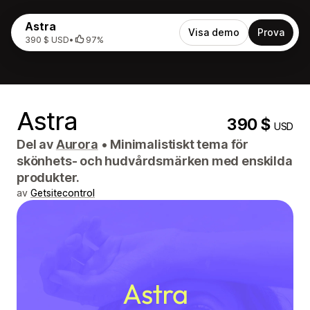
Astra
Visa demo
Prova
390 $ USD
•
97%
Astra
390 $
USD
Del av
Aurora
•
Minimalistiskt tema för
skönhets- och hudvårdsmärken med enskilda
produkter.
av
Getsitecontrol