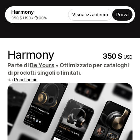
Harmony
Visualizza demo
Prova
350 $ USD
•
98%
Harmony
350 $
USD
Parte di
Be Yours
•
Ottimizzato per cataloghi
di prodotti singoli o limitati.
da
RoarTheme