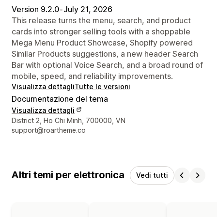
Version 9.2.0
•
July 21, 2026
This release turns the menu, search, and product
cards into stronger selling tools with a shoppable
Mega Menu Product Showcase, Shopify powered
Similar Products suggestions, a new header Search
Bar with optional Voice Search, and a broad round of
mobile, speed, and reliability improvements.
Visualizza dettagli
Tutte le versioni
Documentazione del tema
Visualizza dettagli
Recapiti del designer
District 2, Ho Chi Minh, 700000, VN
support@roartheme.co
Altri temi per elettronica
Vedi tutti