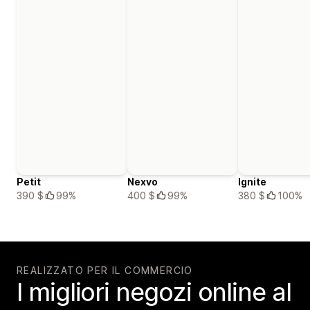
Petit
Nexvo
Ignite
390 $
99%
400 $
99%
380 $
100%
REALIZZATO PER IL COMMERCIO
I migliori negozi online al