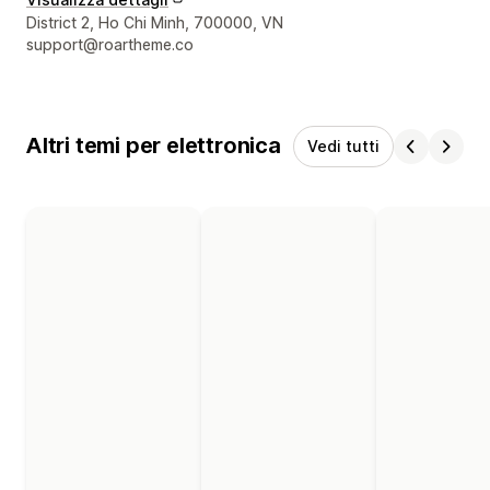
Recapiti del designer
District 2, Ho Chi Minh, 700000, VN
support@roartheme.co
Altri temi per elettronica
Vedi tutti