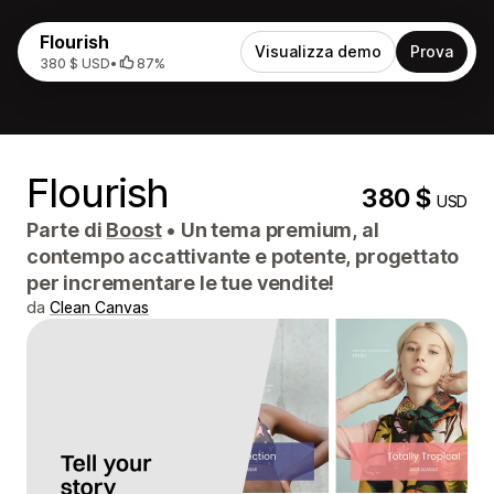
Flourish
Visualizza demo
Prova
380 $ USD
•
87%
Flourish
380 $
USD
Parte di
Boost
•
Un tema premium, al
contempo accattivante e potente, progettato
per incrementare le tue vendite!
da
Clean Canvas