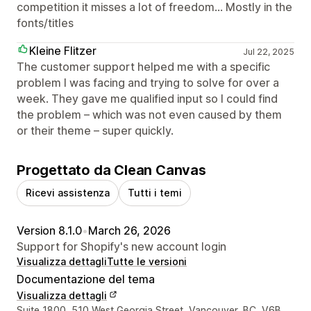
competition it misses a lot of freedom... Mostly in the
fonts/titles
Kleine Flitzer
Jul 22, 2025
The customer support helped me with a specific
problem I was facing and trying to solve for over a
week. They gave me qualified input so I could find
the problem – which was not even caused by them
or their theme – super quickly.
Progettato da Clean Canvas
Ricevi assistenza
Tutti i temi
Version 8.1.0
•
March 26, 2026
Support for Shopify's new account login
Visualizza dettagli
Tutte le versioni
Documentazione del tema
Visualizza dettagli
Recapiti del designer
Suite 1800, 510 West Georgia Street, Vancouver, BC, V6B