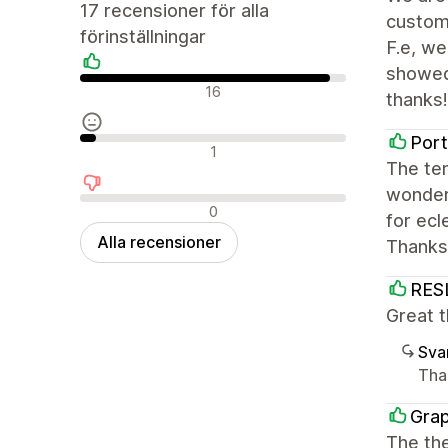
17 recensioner för alla
custom 
förinställningar
F.e, w
showed
Positiva recensioner
16
thanks!
Por
Neutrala recensioner
1
The tem
wonderf
Negativa recensioner
0
for ecl
Alla recensioner
Thanks
RES
Great 
Sva
Than
Grap
The the