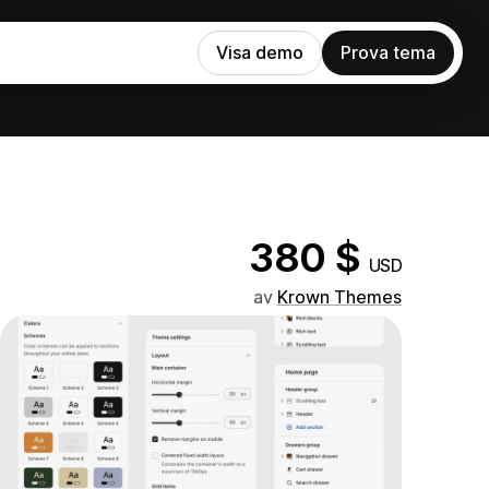
Visa demo
Prova tema
380 $
USD
av
Krown Themes