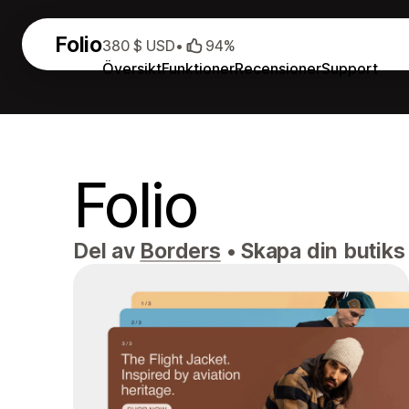
Folio
380 $ USD
•
94%
Översikt
Funktioner
Recensioner
Support
Folio
Del av
Borders
•
Skapa din butiks 