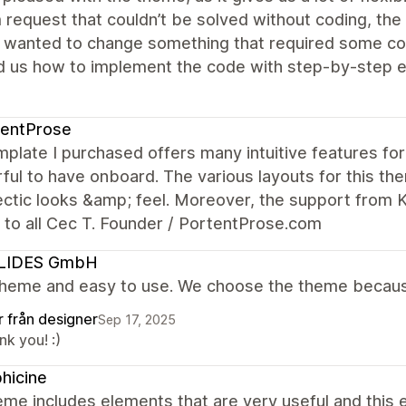
request that couldn’t be solved without coding, the
e wanted to change something that required some co
 us how to implement the code with step-by-step e
tentProse
plate I purchased offers many intuitive features for
ul to have onboard. The various layouts for this th
ectic looks &amp; feel. Moreover, the support from K
 to all Cec T. Founder / PortentProse.com
LIDES GmbH
theme and easy to use. We choose the theme because 
r från designer
Sep 17, 2025
k you! :)
hicine
me includes elements that are very useful and this e