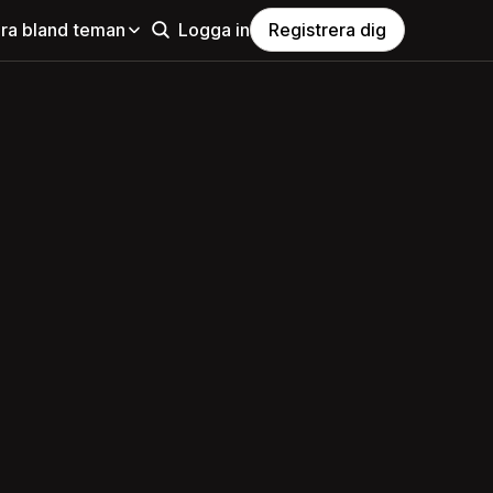
ra bland teman
Logga in
Registrera dig