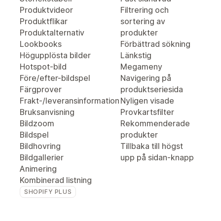
Produktvideor
Filtrering och
Produktflikar
sortering av
Produktalternativ
produkter
Lookbooks
Förbättrad sökning
Högupplösta bilder
Länkstig
Hotspot-bild
Megameny
Före/efter-bildspel
Navigering på
Färgprover
produktseriesida
Frakt-/leveransinformation
Nyligen visade
Bruksanvisning
Provkartsfilter
Bildzoom
Rekommenderade
Bildspel
produkter
Bildhovring
Tillbaka till högst
Bildgallerier
upp på sidan-knapp
Animering
Kombinerad listning
SHOPIFY PLUS