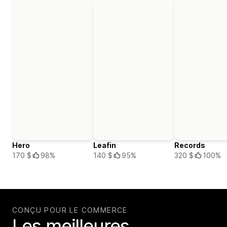
Hero
Leafin
Records
170 $
98%
140 $
95%
320 $
100%
CONÇU POUR LE COMMERCE
Les meilleures