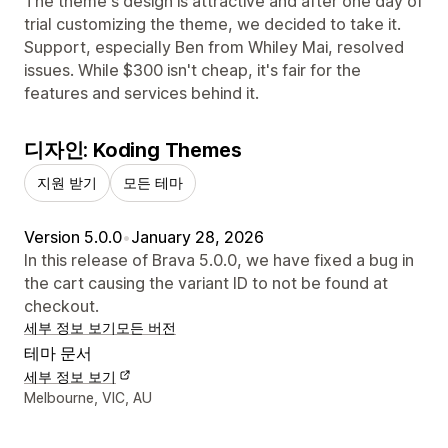
The theme's design is attractive and after one day of
trial customizing the theme, we decided to take it.
Support, especially Ben from Whiley Mai, resolved
issues. While $300 isn't cheap, it's fair for the
features and services behind it.
디자인: Koding Themes
지원 받기
모든 테마
Version 5.0.0
•
January 28, 2026
In this release of Brava 5.0.0, we have fixed a bug in
the cart causing the variant ID to not be found at
checkout.
세부 정보 보기
모든 버전
테마 문서
세부 정보 보기
디자이너 연락처 세부 정보
Melbourne, VIC, AU