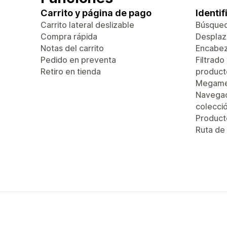
Carrito y página de pago
Identi
Carrito lateral deslizable
Búsque
Compra rápida
Desplaza
Notas del carrito
Encabez
Pedido en preventa
Filtrado
Retiro en tienda
product
Megam
Navegac
colecci
Produc
Ruta de