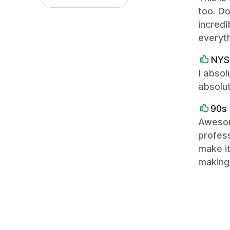
too. Do
incredi
everyth
NYS
I absol
absolut
90s 
Awesom
profess
make it
making 