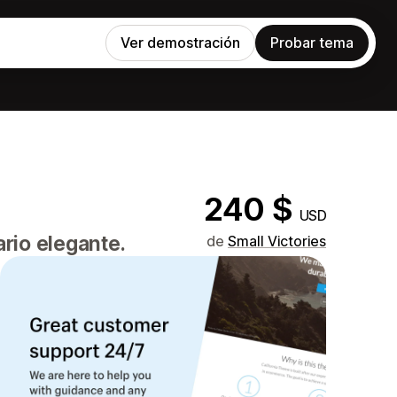
Ver demostración
Probar tema
240 $
USD
rio elegante.
de
Small Victories