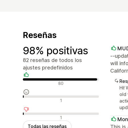
Reseñas
98% positivas
MUD
--updat
82 reseñas de todos los
will in
ajustes predefinidos
Califo
Res
Reseñas positivas
80
Hi! 
old 
Reseñas neutras
1
acti
upd
Reseñas negativas
1
Mon
Todas las reseñas
This is