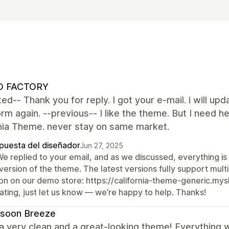
 FACTORY
ed-- Thank you for reply. I got your e-mail. i will upd
form again. --previous-- I like the theme. But I nee
rnia Theme. never stay on same market.
puesta del diseñador
Jun 27, 2025
We replied to your email, and as we discussed, everything is
version of the theme. The latest versions fully support mul
on on our demo store: https://california-theme-generic.mysho
ating, just let us know — we’re happy to help. Thanks!
soon Breeze
 a very clean and a great-looking theme! Everything 