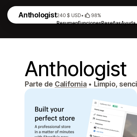
Anthologist
240 $ USD
•
98%
Resumen
Funciones
Reseñas
Ayuda
Anthologist
Parte de
California
•
Limpio, senci