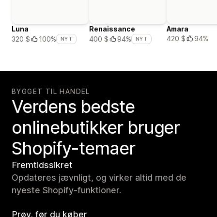
Luna
Renaissance
Amara
420 $
94%
320 $
100%
400 $
94%
NYT
NYT
BYGGET TIL HANDEL
Verdens bedste
onlinebutikker bruger
Shopify-temaer
Fremtidssikret
Opdateres jævnligt, og virker altid med de
nyeste Shopify-funktioner.
Prøv, før du køber