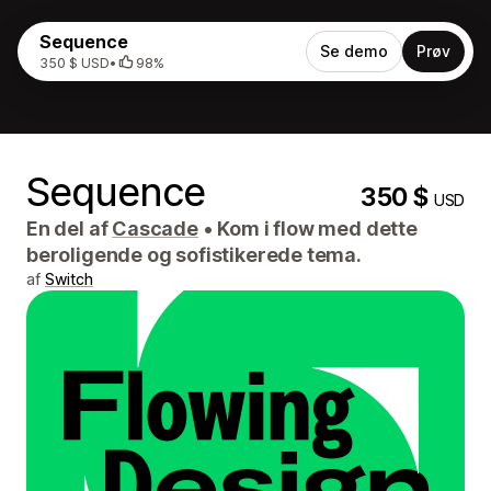
Sequence
Se demo
Prøv
350 $ USD
•
98%
Sequence
350 $
USD
En del af
Cascade
•
Kom i flow med dette
beroligende og sofistikerede tema.
af
Switch