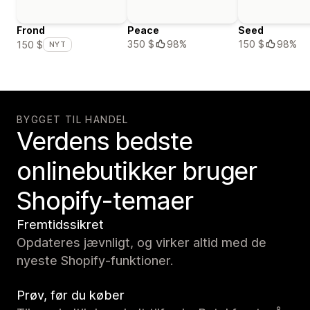
Frond
Peace
Seed
350 $
98%
150 $
98%
150 $
NYT
BYGGET TIL HANDEL
Verdens bedste
onlinebutikker bruger
Shopify-temaer
Fremtidssikret
Opdateres jævnligt, og virker altid med de
nyeste Shopify-funktioner.
Prøv, før du køber