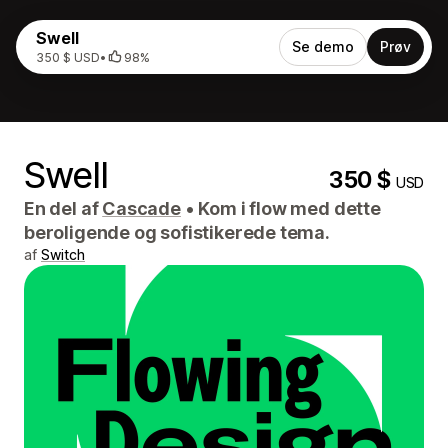
Swell
Se demo
Prøv
350 $ USD
•
98%
Swell
350 $
USD
En del af
Cascade
•
Kom i flow med dette
beroligende og sofistikerede tema.
af
Switch