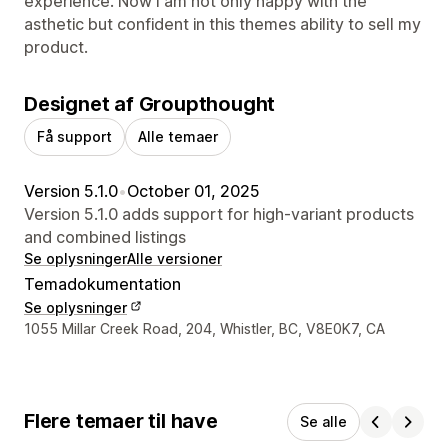
experience. Now I am not only happy with the
asthetic but confident in this themes ability to sell my
product.
Designet af Groupthought
Få support
Alle temaer
Version 5.1.0
•
October 01, 2025
Version 5.1.0 adds support for high-variant products
and combined listings
Se oplysninger
Alle versioner
Temadokumentation
Se oplysninger
Se kontaktoplysninger
1055 Millar Creek Road, 204, Whistler, BC, V8E0K7, CA
Flere temaer til have
Se alle