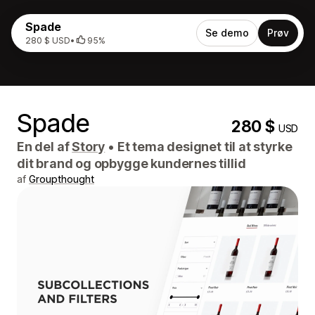
Spade
Se demo
Prøv
280 $ USD
•
95%
Spade
280 $
USD
En del af
Story
•
Et tema designet til at styrke
dit brand og opbygge kundernes tillid
af
Groupthought