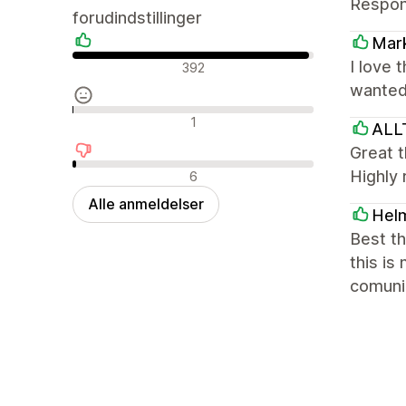
Respons
forudindstillinger
Mark
Positive anmeldelser
I love 
392
wanted 
Neutrale anmeldelser
1
AL
Great t
Negative anmeldelser
Highly
6
Alle anmeldelser
Hel
Best t
this is
comunic