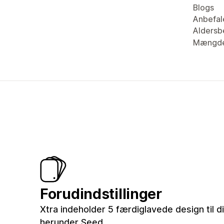
Blogs
Anbefal
Aldersb
Mængde
Forudindstillinger
Xtra indeholder 5 færdiglavede design til di
herunder Seed