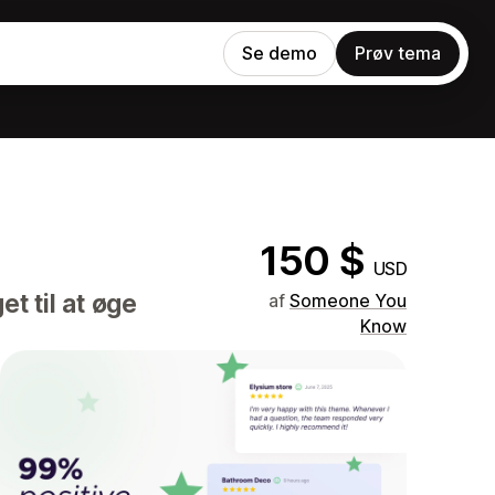
Se demo
Prøv tema
150 $
USD
t til at øge
af
Someone You
Know