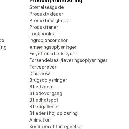
Produktpromovering
Størrelsesguide
Produktvideoer
Produktmuligheder
Produktfaner
Lookbooks
de
Ingredienser eller
ring
ernæringsoplysninger
Før/efter-billedskyder
Forsendelses-/leveringsoplysninger
Farveprøver
Diasshow
Brugsoplysninger
Billedzoom
Billedovergang
Billedhotspot
Billedgallerier
Billeder i høj opløsning
Animation
Kombineret fortegnelse