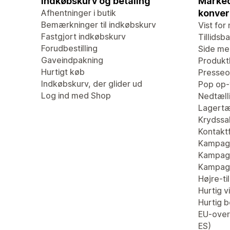
Indkøbskurv og betaling
Marked
Afhentninger i butik
konver
Bemærkninger til indkøbskurv
Vist for 
Fastgjort indkøbskurv
Tillidsb
Forudbestilling
Side me
Gaveindpakning
Produk
Hurtigt køb
Presseo
Indkøbskurv, der glider ud
Pop op-
Log ind med Shop
Nedtæll
Lagertæ
Krydssa
Kontaktf
Kampagn
Kampagn
Kampag
Højre-ti
Hurtig v
Hurtig be
EU-overs
ES)