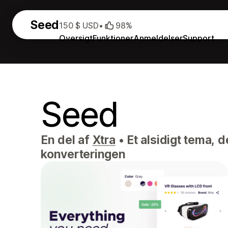
Seed
150 $ USD
•
98%
Oversigt
Funktioner
Anmeldelser
Support
Seed
En del af
Xtra
•
Et alsidigt tema, d
konverteringen