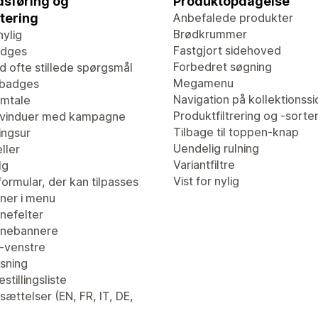
sføring og
Produktopdagelse
tering
Anbefalede produkter
Brødkrummer
nylig
Fastgjort sidehoved
adges
Forbedret søgning
d ofte stillede spørgsmål
Megamenu
tbadges
Navigation på kollektionssi
mtale
Produktfiltrering og -sorte
vinduer med kampagne
Tilbage til toppen-knap
ingsur
Uendelig rulning
ller
Variantfiltre
lg
Vist for nylig
ormular, der kan tilpasses
er i menu
efelter
nebannere
l-venstre
isning
stillingsliste
ættelser (EN, FR, IT, DE,