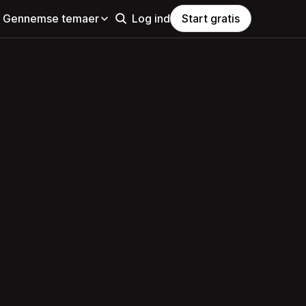
Gennemse temaer
Log ind
Start gratis