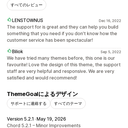
すべてのレビュー
LENSTOWNUS
Dec 16, 2022
The support for is great and they can help you build
something that you need if you don't know how the
customer service has been spectacular!
Biliok
Sep 5, 2022
We have tried many themes before, this one is our
favourite! Love the design of this theme, the support
staff are very helpful and responsive. We are very
satisfied and would recommend!
ThemeGoalによるデザイン
サポートに連絡する
すべてのテーマ
Version 5.2.1
•
May 19, 2026
Chord 5.2.1 – Minor Improvements