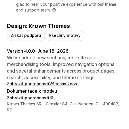
glad to hear your positive experience with our theme
and support team. 😊
Design: Krown Themes
Získat podporu
Všechny motivy
Version 4.0.0
•
June 18, 2026
We’ve added new sections, more flexible
merchandising tools, improved navigation options,
and several enhancements across product pages,
search, accessibility, and theme settings.
Zobrazit podrobnosti
Všechny verze
Dokumentace k motivu
Zobrazit podrobnosti
Kontaktní údaje designéra
Krown Themes SRL, Ciresilor 84, Cluj-Napoca, CJ, 400487,
RO