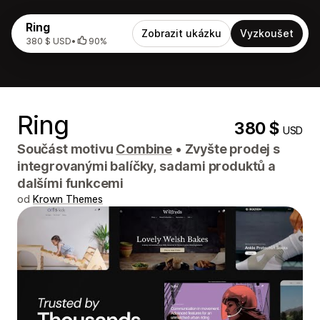
Ring
Zobrazit ukázku
Vyzkoušet
380 $ USD
•
90%
Ring
380 $
USD
Součást motivu
Combine
•
Zvyšte prodej s
integrovanými balíčky, sadami produktů a
dalšími funkcemi
od
Krown Themes