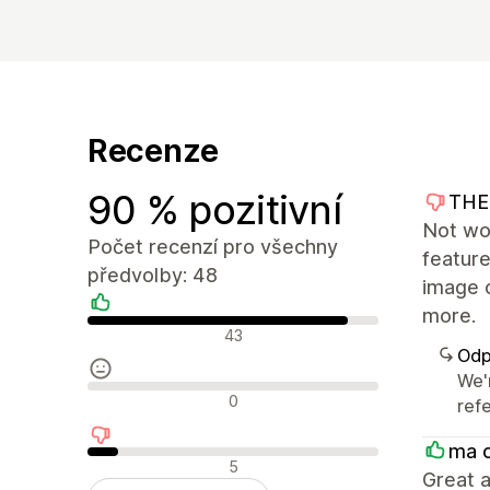
Recenze
90 % pozitivní
THE
Not wo
Počet recenzí pro všechny
feature
předvolby: 48
image 
more.
Pozitivní recenze
43
Odp
We'
Neutrální recenze
0
ref
ma 
Negativní recenze
5
Great a