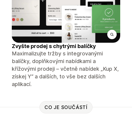
Zvyšte prodej s chytrými balíčky
Maximalizujte tržby s integrovanými
balíčky, doplňkovými nabídkami a
křížovými prodeji – včetně nabídek „Kup X,
získej Y“ a dalších, to vše bez dalších
aplikací.
CO JE SOUČÁSTÍ