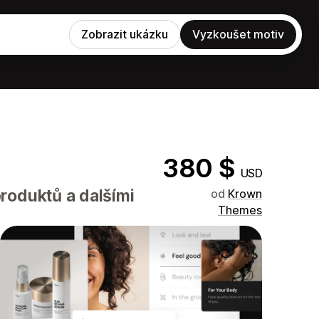
Zobrazit ukázku
Vyzkoušet motiv
380 $
USD
roduktů a dalšími
od
Krown
Themes