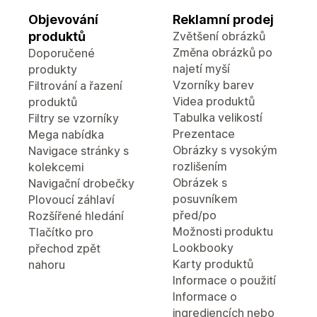
Objevování
Reklamní prodej
produktů
Zvětšení obrázků
Změna obrázků po
Doporučené
najetí myší
produkty
Vzorníky barev
Filtrování a řazení
Videa produktů
produktů
Tabulka velikostí
Filtry se vzorníky
Prezentace
Mega nabídka
Obrázky s vysokým
Navigace stránky s
rozlišením
kolekcemi
Obrázek s
Navigační drobečky
posuvníkem
Plovoucí záhlaví
před/po
Rozšířené hledání
Možnosti produktu
Tlačítko pro
Lookbooky
přechod zpět
Karty produktů
nahoru
Informace o použití
Informace o
ingrediencích nebo