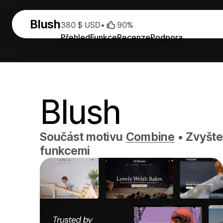
Blush
380 $ USD
•
90%
Přehled
Funkce
Recenze
Podpora
Blush
Součást motivu
Combine
•
Zvyšte 
funkcemi