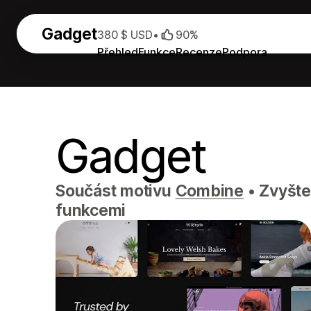
Gadget
380 $ USD
•
90%
Přehled
Funkce
Recenze
Podpora
Gadget
Součást motivu
Combine
•
Zvyšte 
funkcemi