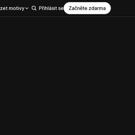
zet motivy
Přihlásit se
Začněte zdarma