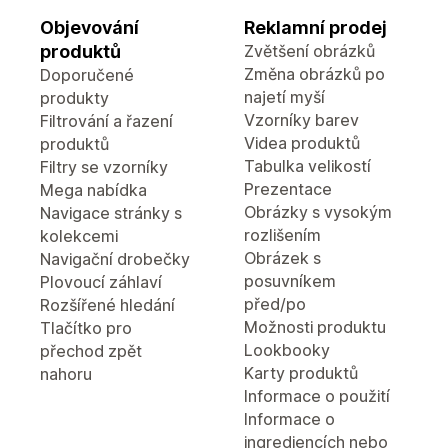
Objevování
Reklamní prodej
produktů
Zvětšení obrázků
Změna obrázků po
Doporučené
najetí myší
produkty
Vzorníky barev
Filtrování a řazení
Videa produktů
produktů
Tabulka velikostí
Filtry se vzorníky
Prezentace
Mega nabídka
Obrázky s vysokým
Navigace stránky s
rozlišením
kolekcemi
Obrázek s
Navigační drobečky
posuvníkem
Plovoucí záhlaví
před/po
Rozšířené hledání
Možnosti produktu
Tlačítko pro
Lookbooky
přechod zpět
Karty produktů
nahoru
Informace o použití
Informace o
ingrediencích nebo