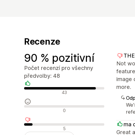
Recenze
90 % pozitivní
THE
Not wo
Počet recenzí pro všechny
feature
předvolby: 48
image 
more.
Pozitivní recenze
43
Odp
We'
Neutrální recenze
0
ref
ma 
Negativní recenze
5
Great a