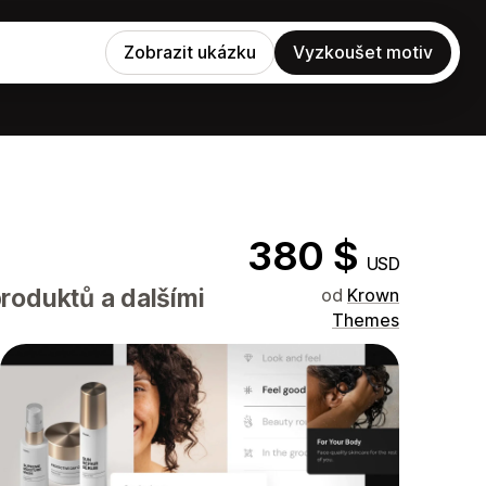
Zobrazit ukázku
Vyzkoušet motiv
380 $
USD
roduktů a dalšími
od
Krown
Themes