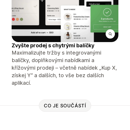
Zvyšte prodej s chytrými balíčky
Maximalizujte tržby s integrovanými
balíčky, doplňkovými nabídkami a
křížovými prodeji – včetně nabídek „Kup X,
získej Y“ a dalších, to vše bez dalších
aplikací.
CO JE SOUČÁSTÍ