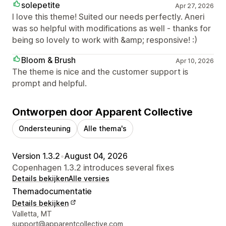
solepetite
Apr 27, 2026
I love this theme! Suited our needs perfectly. Aneri
was so helpful with modifications as well - thanks for
being so lovely to work with &amp; responsive! :)
Bloom & Brush
Apr 10, 2026
The theme is nice and the customer support is
prompt and helpful.
Ontworpen door Apparent Collective
Ondersteuning
Alle thema's
Version 1.3.2
•
August 04, 2026
Copenhagen 1.3.2 introduces several fixes
Details bekijken
Alle versies
Themadocumentatie
Details bekijken
Contactgegevens ontwerper
Valletta, MT
support@apparentcollective.com