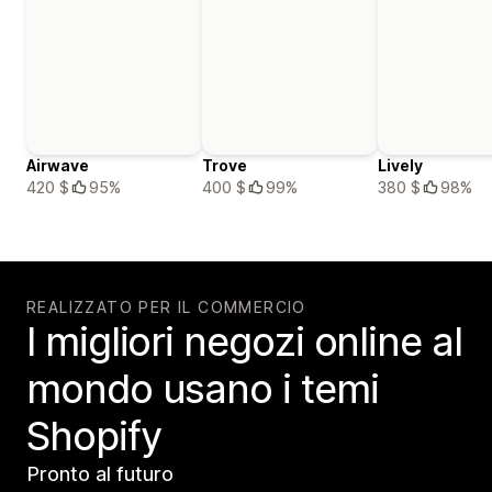
Airwave
Trove
Lively
420 $
95%
400 $
99%
380 $
98%
REALIZZATO PER IL COMMERCIO
I migliori negozi online al
mondo usano i temi
Shopify
Pronto al futuro