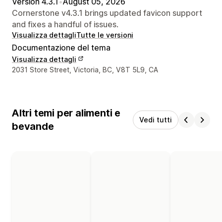
Version 4.3.1
•
August 05, 2026
Cornerstone v4.3.1 brings updated favicon support
and fixes a handful of issues.
Visualizza dettagli
Tutte le versioni
Documentazione del tema
Visualizza dettagli
Recapiti del designer
2031 Store Street, Victoria, BC, V8T 5L9, CA
Altri temi per alimenti e
Vedi tutti
bevande