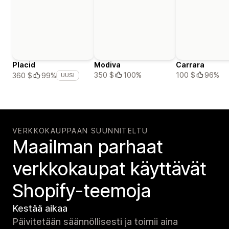
Placid
Modiva
Carrara
350 $
100%
100 $
96%
360 $
99%
UUSI
VERKKOKAUPPAAN SUUNNITELTU
Maailman parhaat
verkko­kaupat käyttävät
Shopify-teemoja
Kestää aikaa
Päivitetään säännöllisesti ja toimii aina