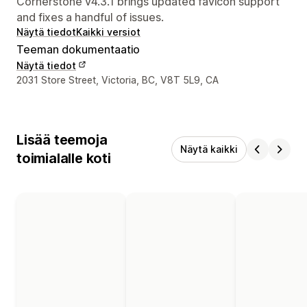
Cornerstone v4.3.1 brings updated favicon support
and fixes a handful of issues.
Näytä tiedot
Kaikki versiot
Teeman dokumentaatio
Näytä tiedot
Suunnittelijan yhteystiedot
2031 Store Street, Victoria, BC, V8T 5L9, CA
Lisää teemoja
Näytä kaikki
toimialalle koti