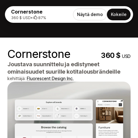
Cornerstone
Näytä demo
Kokeile
360 $ USD
•
87%
Cornerstone
360 $
USD
Joustava suunnittelu ja edistyneet
ominaisuudet suurille kotitalousbrändeille
kehittäjä:
Fluorescent Design Inc.