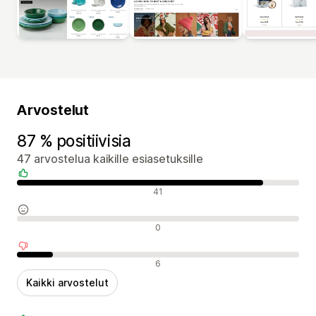
Arvostelut
87 % positiivisia
47 arvostelua kaikille esiasetuksille
Positiiviset arvostelut
41
Neutraalit arvostelut
0
Negatiiviset arvostelut
6
Kaikki arvostelut