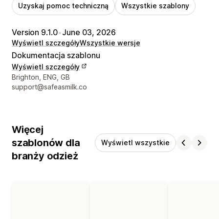
Uzyskaj pomoc techniczną
Wszystkie szablony
Version 9.1.0
•
June 03, 2026
Wyświetl szczegóły
Wszystkie wersje
Dokumentacja szablonu
Wyświetl szczegóły
Dane kontaktowe projektanta
Brighton, ENG, GB
support@safeasmilk.co
Więcej
szablonów dla
Wyświetl wszystkie
branży odzież