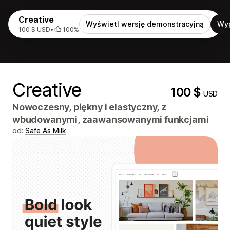
Creative
Wyświetl wersję demonstracyjną
Wy
100 $ USD
•
100%
Creative
100 $
USD
Nowoczesny, piękny i elastyczny, z
wbudowanymi, zaawansowanymi funkcjami
od:
Safe As Milk