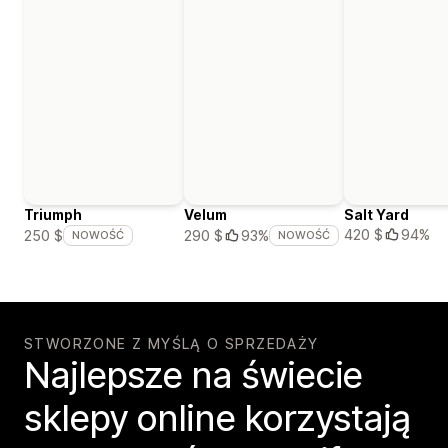
Triumph
Velum
Salt Yard
420 $
94%
250 $
290 $
93%
NOWOŚĆ
NOWOŚĆ
STWORZONE Z MYŚLĄ O SPRZEDAŻY
Najlepsze na świecie
sklepy online korzystają