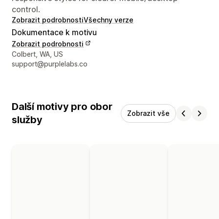
control.
Zobrazit podrobnosti
Všechny verze
Dokumentace k motivu
Zobrazit podrobnosti
Kontaktní údaje designéra
Colbert, WA, US
support@purplelabs.co
Další motivy pro obor
Zobrazit vše
služby