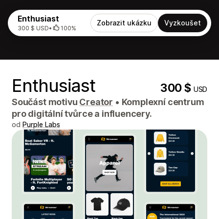
Enthusiast
Zobrazit ukázku
Vyzkoušet
300 $ USD
•
100%
Enthusiast
300 $
USD
Součást motivu
Creator
•
Komplexní centrum
pro digitální tvůrce a influencery.
od
Purple Labs