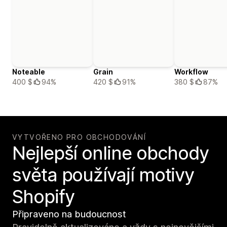
Noteable
Grain
Workflow
400 $
94%
420 $
91%
380 $
87%
VYTVOŘENO PRO OBCHODOVÁNÍ
Nejlepší online obchody
světa používají motivy
Shopify
Připraveno na budoucnost