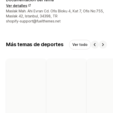
Ver detalles
Detalles de contacto del diseñador
Maslak Mah. Ahi Evran Cd. Ofis Bloku 4, Kat 7, Ofis No:755,
Maslak 42, Istanbul, 34398, TR
shopify-support@fuelthemes.net
Más temas de deportes
Ver todo