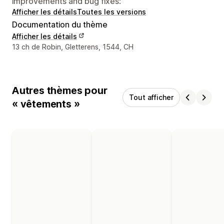
improvements and bug fixes:
Afficher les détails
Toutes les versions
Documentation du thème
Afficher les détails
Coordonnées du concepteur
13 ch de Robin, Gletterens, 1544, CH
Autres thèmes pour
Tout afficher
« vêtements »