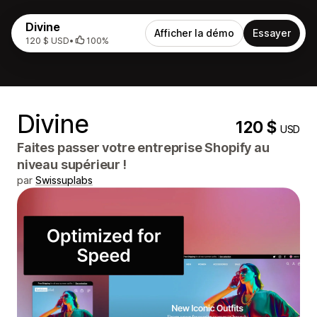
Divine
Afficher la démo
Essayer
120 $ USD
•
100%
Divine
120 $
USD
Faites passer votre entreprise Shopify au
niveau supérieur !
par
Swissuplabs