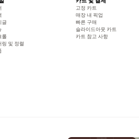
발
카트 및 결제
터
고정 카트
색
매장 내 픽업
리글
빠른 구매
뉴
슬라이드아웃 카트
크롤
카트 참고 사항
터링 및 정렬
품