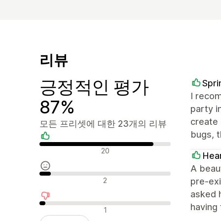
리뷰
긍정적인 평가
Spri
I recom
87%
party i
create 
모든 프리셋에 대한 23개의 리뷰
bugs, 
긍정적인 리뷰
20
Hea
A beaut
중립적인 리뷰
2
pre-exi
asked h
having 
부정적인 리뷰
1