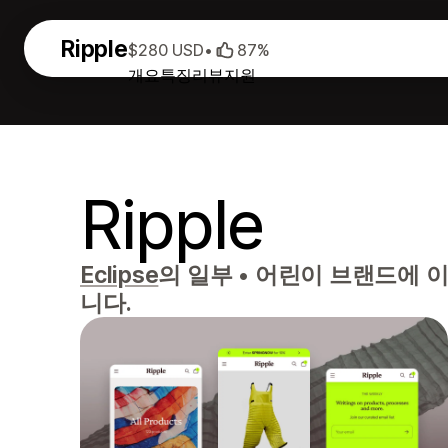
Ripple
$280 USD
•
87%
개요
특징
리뷰
지원
Ripple
Eclipse
의 일부
•
어린이 브랜드에 이
니다.