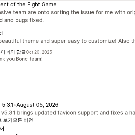
ent of the Fight Game
ive team are onto sorting the issue for me with or
d and bugs fixed.
i
beautiful theme and super easy to customize! Also th
이너의 답글
Oct 20, 2025
nk you Bonci team!
 5.3.1
•
August 05, 2026
 v5.3.1 brings updated favicon support and fixes a ha
보 보기
모든 버전
서