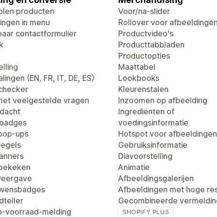
len producten
Voor/na-slider
ingen in menu
Rollover voor afbeeldinge
aar contactformulier
Productvideo's
k
Producttabbladen
Productopties
lling
Maattabel
lingen (EN, FR, IT, DE, ES)
Lookbooks
dchecker
Kleurenstalen
met veelgestelde vragen
Inzoomen op afbeelding
dacht
Ingrediënten of
tbadges
voedingsinformatie
pop-ups
Hotspot voor afbeeldingen
egels
Gebruiksinformatie
anners
Diavoorstelling
 bekeken
Animatie
weergave
Afbeeldingsgalerijen
uwensbadges
Afbeeldingen met hoge res
dteller
Gecombineerde vermeldin
-voorraad-melding
SHOPIFY PLUS