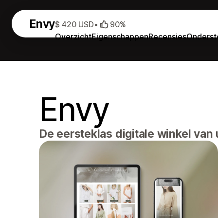
Envy
$ 420 USD
•
90%
Overzicht
Eigenschappen
Recensies
Onderst
Envy
De eersteklas digitale winkel van