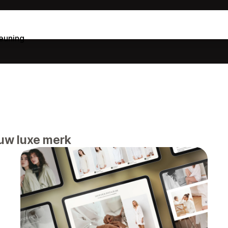
euning
 uw luxe merk