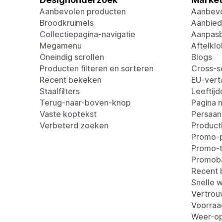
Aanbevolen producten
Aanbevo
Broodkruimels
Aanbied
Collectiepagina-navigatie
Aanpasb
Megamenu
Aftelklo
Oneindig scrollen
Blogs
Producten filteren en sorteren
Cross-se
Recent bekeken
EU-verta
Staalfilters
Leeftij
Terug-naar-boven-knop
Pagina 
Vaste koptekst
Persaan
Verbeterd zoeken
Produc
Promo-
Promo-t
Promob
Recent
Snelle 
Vertro
Voorraa
Weer-op