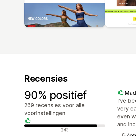
Recensies
90% positief
Mad
I've be
269 recensies voor alle
very ea
voorinstellingen
even wi
and inc
Positieve recensies
243
Ant