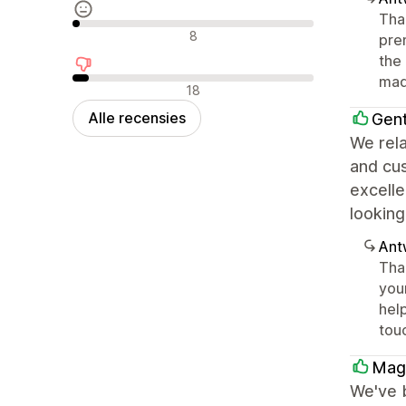
Tha
Neutrale recensies
8
prem
the 
mad
Negatieve recensies
18
Alle recensies
Gen
We rela
and cu
excelle
looking
Ant
Tha
your
help
tou
Magn
We've 