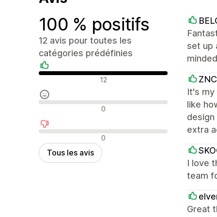
100 % positifs
BEL
Fantast
12 avis pour toutes les
set up 
catégories prédéfinies
minded,
Avis positifs
ZNC
12
It's my
like ho
Avis neutres
0
design 
extra 
Avis négatifs
0
SKO
Tous les avis
I love 
team fo
elv
Great t