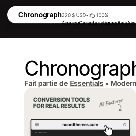
Chronograph
320 $ USD
•
100%
Aperçu
Caractéristiques
Avis
Ass
Chronograp
Fait partie de
Essentials
•
Moderne 