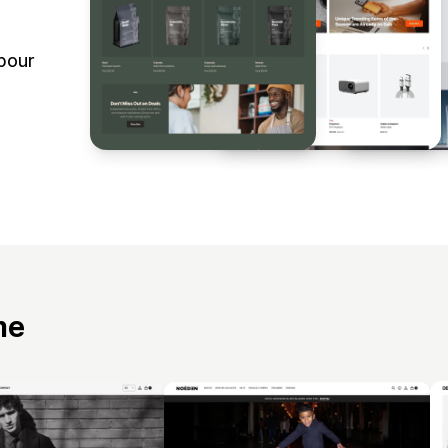
 pour
me