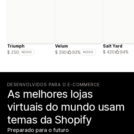
Triumph
Velum
Salt Yard
$ 420
94%
$ 250
$ 290
93%
NOVO
NOVO
DESENVOLVIDOS PARA O E-COMMERCE
As melhores lojas
virtuais do mundo usam
temas da Shopify
Preparado para o futuro