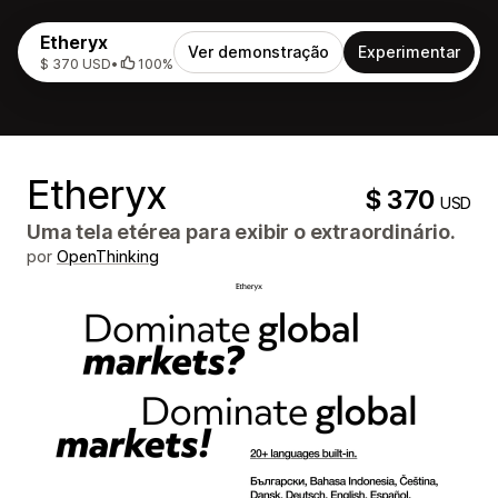
Etheryx
Ver demonstração
Experimentar
$ 370 USD
•
100%
Etheryx
$ 370
USD
Uma tela etérea para exibir o extraordinário.
por
OpenThinking