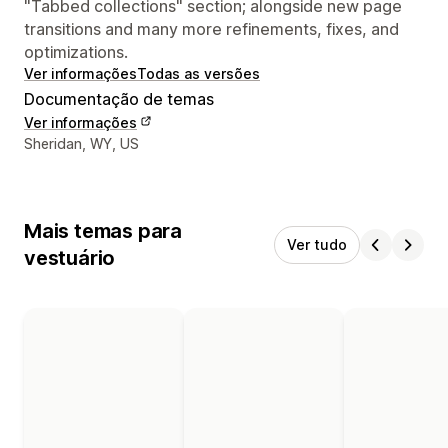
"Tabbed collections" section; alongside new page
transitions and many more refinements, fixes, and
optimizations.
Ver informações
Todas as versões
Documentação de temas
Ver informações
Informações de contato do designer
Sheridan, WY, US
Mais temas para
Ver tudo
vestuário