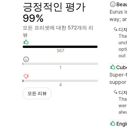
긍정적인 평가
Bea
Eurus i
99%
way; an
모든 프리셋에 대한 572개의 리
디자
뷰
Tha
unc
opt
긍정적인 리뷰
567
out
중립적인 리뷰
Cub
1
Super-f
suppor
부정적인 리뷰
4
디자
모든 리뷰
Tha
wer
alw
Engi