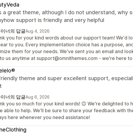
utyVeda
s a great theme, although I do not understand, why 
yhow support is friendly and very helpful
이너의 답글
Aug 4, 2026
nk you for your kind words about our support team! We'd lov
lear to you. Every implementation choice has a purpose, an
imize them for your needs. We've sent you an email and loo
 to us anytime at support@omnithemes.com - we're here to 
elelo®
riendly theme and super excellent support, especial
t
이너의 답글
Aug 6, 2026
nk you so much for your kind words! 😊 We're delighted to h
e able to help. We'll be sure to share your feedback with t
ays here whenever you need assistance!
neClothing