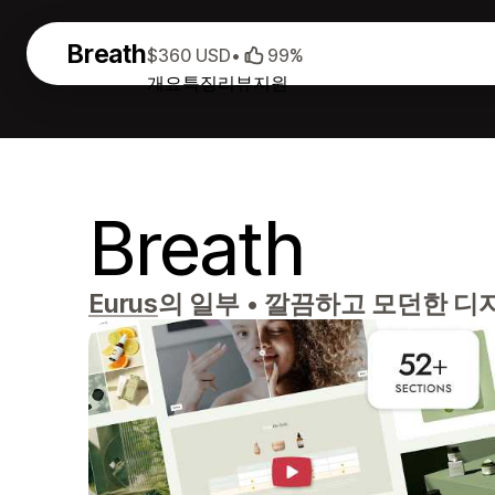
Breath
$360 USD
•
99%
개요
특징
리뷰
지원
Breath
Eurus
의 일부
•
깔끔하고 모던한 디자