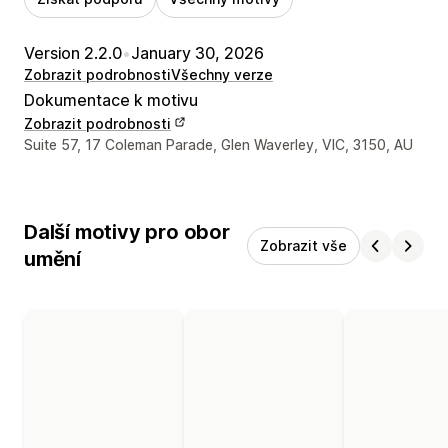
Version 2.2.0
•
January 30, 2026
Zobrazit podrobnosti
Všechny verze
Dokumentace k motivu
Zobrazit podrobnosti
Kontaktní údaje designéra
Suite 57, 17 Coleman Parade, Glen Waverley, VIC, 3150, AU
Další motivy pro obor
Zobrazit vše
umění