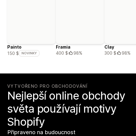
Painto
Framia
Clay
400 $
98%
300 $
98%
150 $
NOVINKY
VYTVOŘENO PRO OBCHODOVÁNÍ
Nejlepší online obchody
světa používají motivy
Shopify
Připraveno na budoucnost