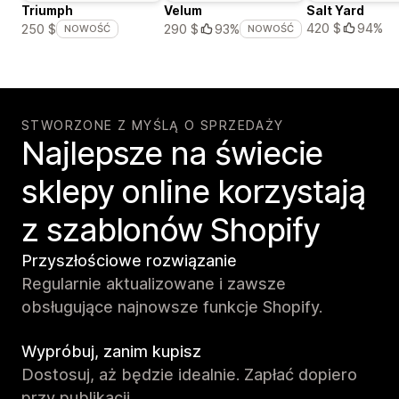
Triumph
Velum
Salt Yard
420 $
94%
250 $
290 $
93%
NOWOŚĆ
NOWOŚĆ
STWORZONE Z MYŚLĄ O SPRZEDAŻY
Najlepsze na świecie
sklepy online korzystają
z szablonów Shopify
Przyszłościowe rozwiązanie
Regularnie aktualizowane i zawsze
obsługujące najnowsze funkcje Shopify.
Wypróbuj, zanim kupisz
Dostosuj, aż będzie idealnie. Zapłać dopiero
przy publikacji.