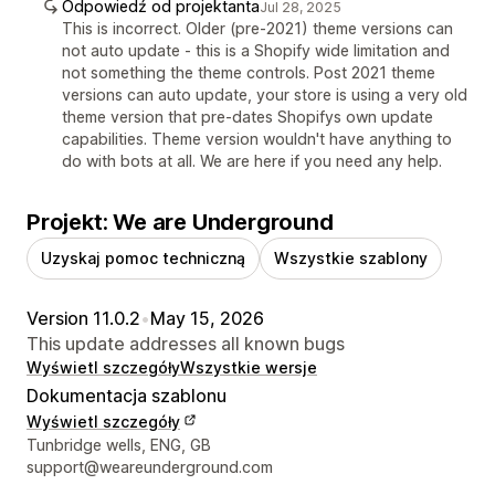
Odpowiedź od projektanta
Jul 28, 2025
This is incorrect. Older (pre-2021) theme versions can
not auto update - this is a Shopify wide limitation and
not something the theme controls. Post 2021 theme
versions can auto update, your store is using a very old
theme version that pre-dates Shopifys own update
capabilities. Theme version wouldn't have anything to
do with bots at all. We are here if you need any help.
Projekt: We are Underground
Uzyskaj pomoc techniczną
Wszystkie szablony
Version 11.0.2
•
May 15, 2026
This update addresses all known bugs
Wyświetl szczegóły
Wszystkie wersje
Dokumentacja szablonu
Wyświetl szczegóły
Dane kontaktowe projektanta
Tunbridge wells, ENG, GB
support@weareunderground.com