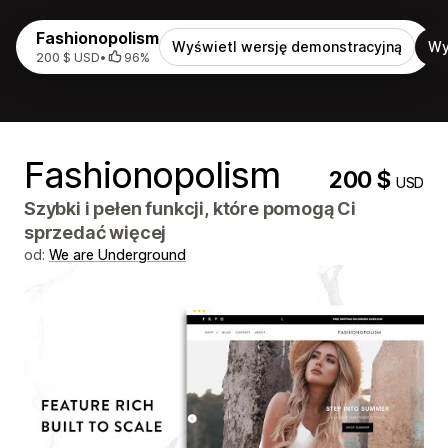
Fashionopolism
Wyświetl wersję demonstracyjną
Wy
200 $ USD
•
96%
Fashionopolism
200 $
USD
Szybki i pełen funkcji, które pomogą Ci
sprzedać więcej
od:
We are Underground