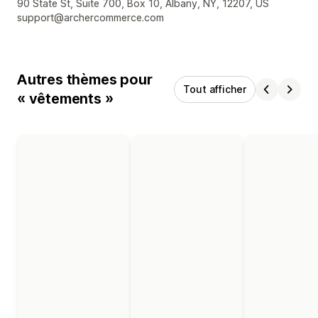
Coordonnées du concepteur
90 State St, Suite 700, Box 10, Albany, NY, 12207, US
support@archercommerce.com
Autres thèmes pour
Tout afficher
« vêtements »