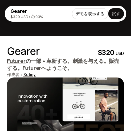
Gearer
デモを表示する
試す
$320 USD
•
93%
Gearer
$320
USD
Futurer
の一部
•
革新する。刺激を与える。販売
する。Futurerへようこそ。
作成者：
Xotiny