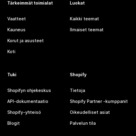
Tärkeimmät toimialat
Luokat
Vaatteet
Kaikki teemat
Kauneus
Ilmaiset teemat
Korut ja asusteet
Koti
Tuki
Shopify
Shopifyn ohjekeskus
Tietoja
API-dokumentaatio
Shopify Partner ‑kumppanit
Shopify-yhteisö
Oikeudelliset asiat
Blogit
Palvelun tila