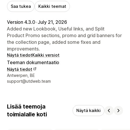
Saa tukea
Kaikki teemat
Version 4.3.0
•
July 21, 2026
Added new Lookbook, Useful links, and Split
Product Promo sections, promo and grid banners for
the collection page, added some fixes and
improvements.
Näytä tiedot
Kaikki versiot
Teeman dokumentaatio
Näytä tiedot
Suunnittelijan yhteystiedot
Antwerpen, BE
support@utdweb.team
Lisää teemoja
Näytä kaikki
toimialalle koti