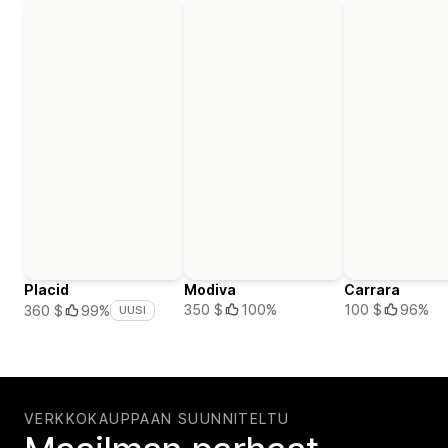
Placid
Modiva
Carrara
350 $
100%
100 $
96%
360 $
99%
UUSI
VERKKOKAUPPAAN SUUNNITELTU