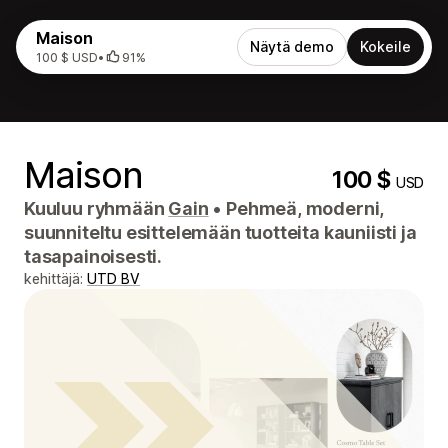
Maison
Näytä demo
Kokeile
100 $ USD
•
91%
Maison
100 $
USD
Kuuluu ryhmään
Gain
•
Pehmeä, moderni,
suunniteltu esittelemään tuotteita kauniisti ja
tasapainoisesti.
kehittäjä:
UTD BV