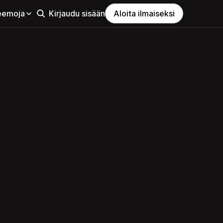
eemoja
Kirjaudu sisään
Aloita ilmaiseksi