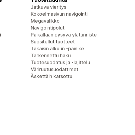
Jatkuva vieritys
Kokoelmasivun navigointi
Megavalikko
Navigointipolut
i
Paikallaan pysyvä ylätunniste
Suositellut tuotteet
Takaisin alkuun -painike
Tarkennettu haku
Tuotesuodatus ja -lajittelu
Väriruutusuodattimet
Äskettäin katsottu