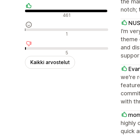
the man
notch; 
Positiiviset arvostelut
461
NU
I’m ver
Neutraalit arvostelut
1
theme o
and dis
Negatiiviset arvostelut
5
support
Kaikki arvostelut
Eva
we're 
feature
committ
with th
mom
highly 
quick a