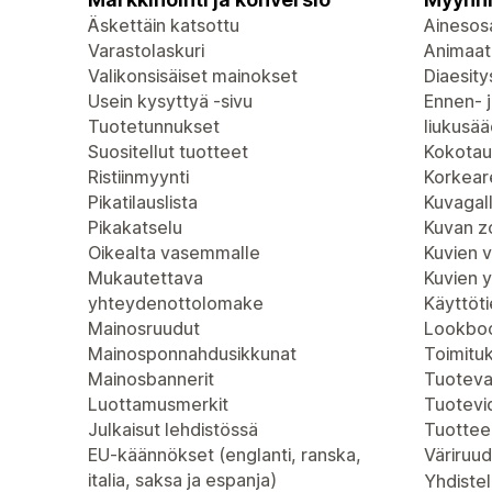
Äskettäin katsottu
Ainesosa
Varastolaskuri
Animaat
Valikonsisäiset mainokset
Diaesity
Usein kysyttyä -sivu
Ennen- j
Tuotetunnukset
liukusää
Suositellut tuotteet
Kokotau
Ristiinmyynti
Korkeare
Pikatilauslista
Kuvagall
Pikakatselu
Kuvan 
Oikealta vasemmalle
Kuvien 
Mukautettava
Kuvien 
yhteydenottolomake
Käyttöt
Mainosruudut
Lookboo
Mainosponnahdusikkunat
Toimitu
Mainosbannerit
Tuoteva
Luottamusmerkit
Tuotevi
Julkaisut lehdistössä
Tuottee
EU-käännökset (englanti, ranska,
Väriruud
italia, saksa ja espanja)
Yhdistel