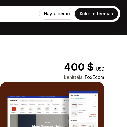
Näytä demo
Kokeile teemaa
400 $
USD
kehittäjä:
FoxEcom