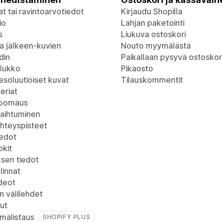
t tai ravintoarvotiedot
Kirjaudu Shopilla
io
Lahjan paketointi
s
Liukuva ostoskori
a jälkeen-kuvien
Nouto myymälästä
din
Paikallaan pysyvä ostoskor
lukko
Pikaosto
soluutioiset kuvat
Tilauskommentit
eriat
zoomaus
vaihtuminen
yhteyspisteet
iedot
kit
ksen tiedot
linnat
deot
n välilehdet
ut
mälistaus
SHOPIFY PLUS