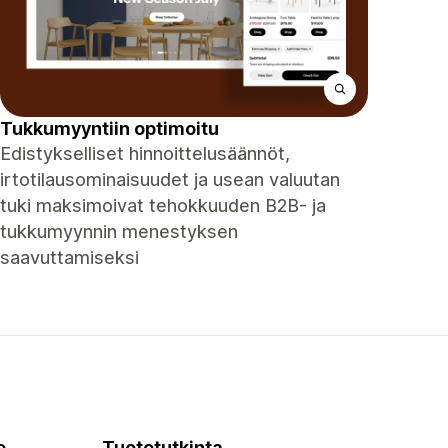
Tukkumyyntiin optimoitu
Edistykselliset hinnoittelusäännöt,
irtotilausominaisuudet ja usean valuutan
tuki maksimoivat tehokkuuden B2B- ja
tukkumyynnin menestyksen
saavuttamiseksi
e
Tuotetutkinta