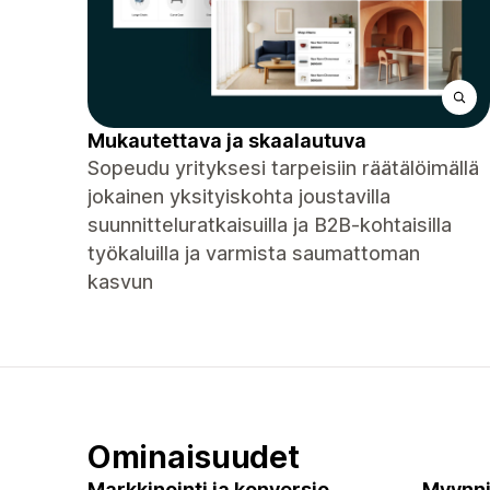
Mukautettava ja skaalautuva
Sopeudu yrityksesi tarpeisiin räätälöimällä
jokainen yksityiskohta joustavilla
suunnitteluratkaisuilla ja B2B-kohtaisilla
työkaluilla ja varmista saumattoman
kasvun
Ominaisuudet
Markkinointi ja konversio
Myynni