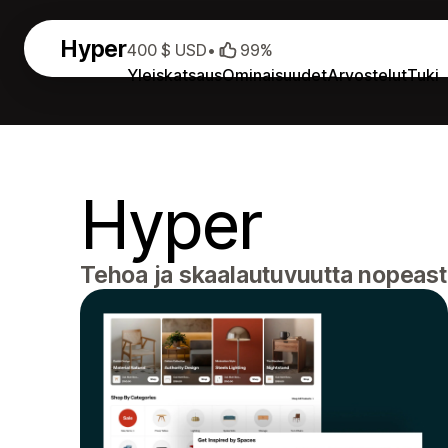
Hyper
400 $ USD
•
99%
Yleiskatsaus
Ominaisuudet
Arvostelut
Tuki
Hyper
Tehoa ja skaalautuvuutta nopeasti