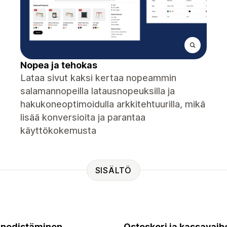
Nopea ja tehokas
Lataa sivut kaksi kertaa nopeammin
salamannopeilla latausnopeuksilla ja
hakukoneoptimoidulla arkkitehtuurilla, mikä
lisää konversioita ja parantaa
käyttökokemusta
SISÄLTÖ
nedistäminen
Ostoskori ja kassavaih