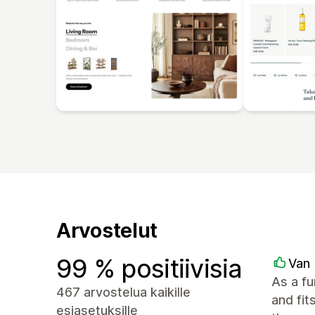
Arvostelut
99 % positiivisia
Van 
As a f
467 arvostelua kaikille
and fit
esiasetuksille