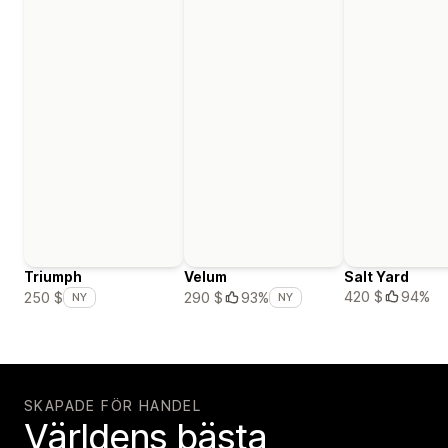
Triumph
Velum
Salt Yard
420 $
94%
250 $
290 $
93%
NY
NY
SKAPADE FÖR HANDEL
Världens bästa