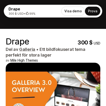
Drape
Visa demo
Prova
300 $ USD
•
99%
Drape
300 $
USD
Del av
Galleria
•
Ett bildfokuserat tema
perfekt för stora lager
av
Mile High Themes