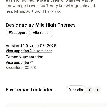
even for someone like myself who has very little
knowledge in web stuff. Very knowledgeable and
helpful support too. Thank you!
Designad av Mile High Themes
Få support
Alla teman
Version 4.1.0
•
June 08, 2026
Visa uppgifter
Alla versioner
Temadokumentation
Visa uppgifter
Designerns kontaktuppgifter
Broomfield, CO, US
Fler teman för kläder
Visa alla