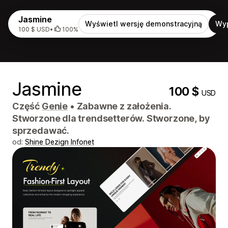
Jasmine
Wyświetl wersję demonstracyjną
Wy
100 $ USD
•
100%
Jasmine
100 $
USD
Część
Genie
•
Zabawne z założenia.
Stworzone dla trendsetterów. Stworzone, by
sprzedawać.
od:
Shine Dezign Infonet