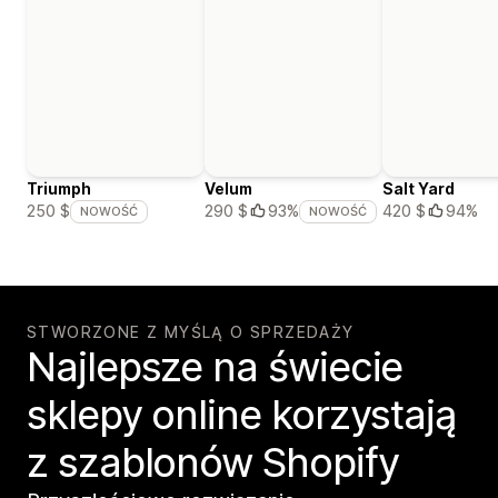
Triumph
Velum
Salt Yard
420 $
94%
250 $
290 $
93%
NOWOŚĆ
NOWOŚĆ
STWORZONE Z MYŚLĄ O SPRZEDAŻY
Najlepsze na świecie
sklepy online korzystają
z szablonów Shopify