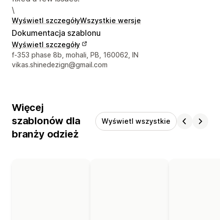
\
Wyświetl szczegóły
Wszystkie wersje
Dokumentacja szablonu
Wyświetl szczegóły
Dane kontaktowe projektanta
f-353 phase 8b, mohali, PB, 160062, IN
vikas.shinedezign@gmail.com
Więcej
szablonów dla
Wyświetl wszystkie
branży odzież