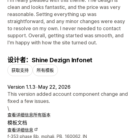
I'm really pleased with this theme. The design is
clean and looks fantastic, and the price was very
reasonable. Setting everything up was
straightforward, and any minor changes were easy
to resolve on my own. I never needed to contact
support. Overall, getting started was smooth, and
I'm happy with how the site turned out.
设计者：Shine Dezign Infonet
获取支持
所有模板
Version 1.1.3
•
May 22, 2026
This version added account component change and
fixed a few issues.
\
查看详细信息
所有版本
模板文档
查看详细信息
设计师联系方式
f-353 phase 8b, mohali, PB, 160062, IN