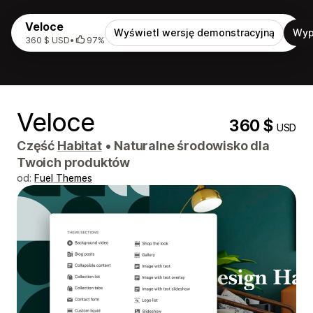
Veloce
Wyświetl wersję demonstracyjną
Wyp
360 $ USD
•
97%
Veloce
360 $
USD
Część
Habitat
•
Naturalne środowisko dla
Twoich produktów
od:
Fuel Themes