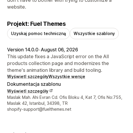
website.
Projekt: Fuel Themes
Uzyskaj pomoc techniczną
Wszystkie szablony
Version 14.0.0
•
August 06, 2026
This update fixes a JavaScript error on the All
products collection page and modernizes the
theme's animation library and build tooling.
Wyświetl szczegóły
Wszystkie wersje
Dokumentacja szablonu
Wyświetl szczegóły
Dane kontaktowe projektanta
Maslak Mah. Ahi Evran Cd. Ofis Bloku 4, Kat 7, Ofis No:755,
Maslak 42, Istanbul, 34398, TR
shopify-support@fuelthemes.net