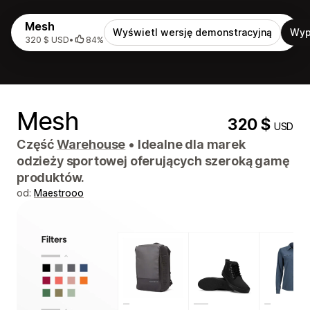
Mesh
Wyświetl wersję demonstracyjną
Wyp
320 $ USD
•
84%
Mesh
320 $
USD
Część
Warehouse
•
Idealne dla marek
odzieży sportowej oferujących szeroką gamę
produktów.
od:
Maestrooo