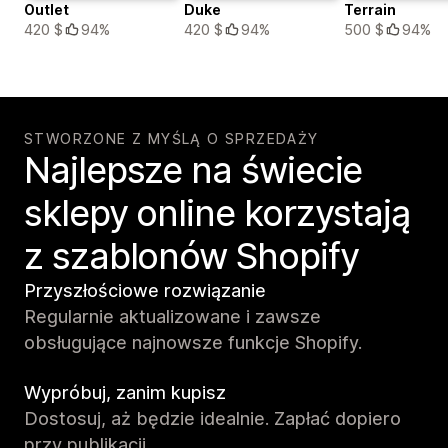
Outlet
Duke
Terrain
420 $
94%
420 $
94%
500 $
94%
STWORZONE Z MYŚLĄ O SPRZEDAŻY
Najlepsze na świecie
sklepy online korzystają
z szablonów Shopify
Przyszłościowe rozwiązanie
Regularnie aktualizowane i zawsze
obsługujące najnowsze funkcje Shopify.
Wypróbuj, zanim kupisz
Dostosuj, aż będzie idealnie. Zapłać dopiero
przy publikacji.