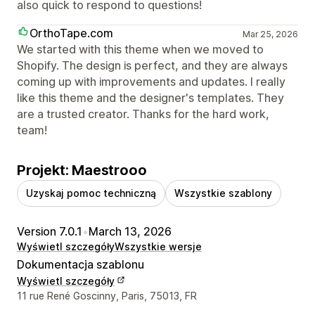
also quick to respond to questions!
OrthoTape.com
Mar 25, 2026
We started with this theme when we moved to
Shopify. The design is perfect, and they are always
coming up with improvements and updates. I really
like this theme and the designer's templates. They
are a trusted creator. Thanks for the hard work,
team!
Projekt: Maestrooo
Uzyskaj pomoc techniczną
Wszystkie szablony
Version 7.0.1
•
March 13, 2026
Wyświetl szczegóły
Wszystkie wersje
Dokumentacja szablonu
Wyświetl szczegóły
Dane kontaktowe projektanta
11 rue René Goscinny, Paris, 75013, FR