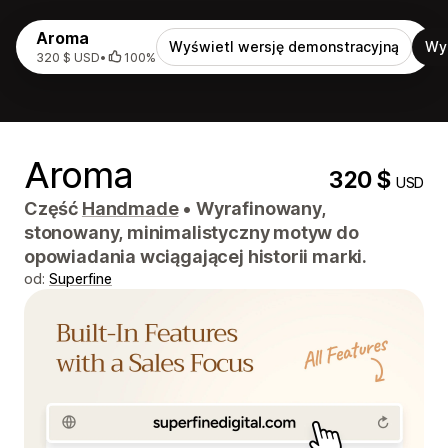
Aroma
Wyświetl wersję demonstracyjną
Wy
320 $ USD
•
100%
Aroma
320 $
USD
Część
Handmade
•
Wyrafinowany,
stonowany, minimalistyczny motyw do
opowiadania wciągającej historii marki.
od:
Superfine