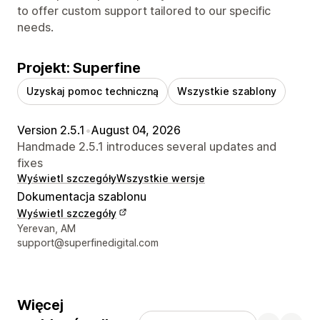
to offer custom support tailored to our specific
needs.
Projekt: Superfine
Uzyskaj pomoc techniczną
Wszystkie szablony
Version 2.5.1
•
August 04, 2026
Handmade 2.5.1 introduces several updates and
fixes
Wyświetl szczegóły
Wszystkie wersje
Dokumentacja szablonu
Wyświetl szczegóły
Dane kontaktowe projektanta
Yerevan, AM
support@superfinedigital.com
Więcej