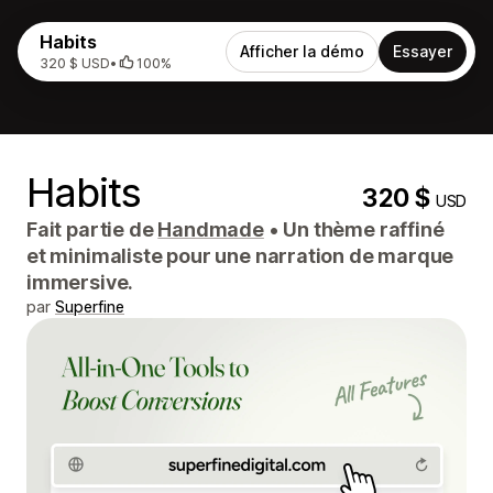
Habits
Afficher la démo
Essayer
320 $ USD
•
100%
Habits
320 $
USD
Fait partie de
Handmade
•
Un thème raffiné
et minimaliste pour une narration de marque
immersive.
par
Superfine