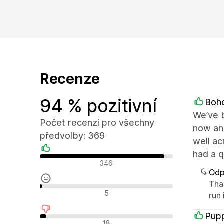
Recenze
94 % pozitivní
Boh
We’ve 
Počet recenzí pro všechny
now and
předvolby: 369
well ac
had a q
Pozitivní recenze
346
Odp
Than
Neutrální recenze
5
run
Pup
Negativní recenze
18