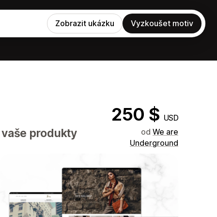
Zobrazit ukázku
Vyzkoušet motiv
250 $
USD
 vaše produkty
od
We are
Underground