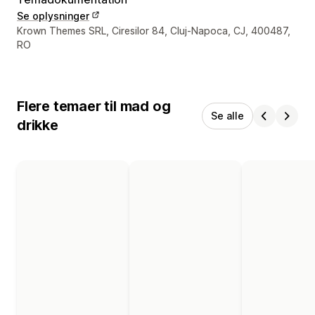
Se oplysninger
Se kontaktoplysninger
Krown Themes SRL, Ciresilor 84, Cluj-Napoca, CJ, 400487,
RO
Flere temaer til mad og
Se alle
drikke