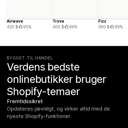
Airwave
Trove
Fizz
420 $
95%
400 $
99%
380 $
99%
BYGGET TIL HANDEL
Verdens bedste
onlinebutikker bruger
Shopify-temaer
Fremtidssikret
Opdateres jævnligt, og virker altid med de
nyeste Shopify-funktioner.