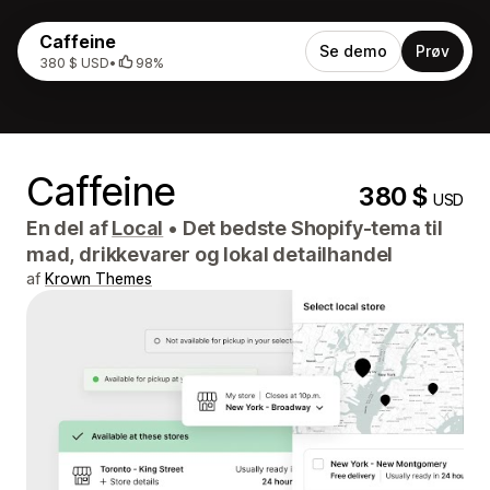
Caffeine
Se demo
Prøv
380 $ USD
•
98%
Caffeine
380 $
USD
En del af
Local
•
Det bedste Shopify-tema til
mad, drikkevarer og lokal detailhandel
af
Krown Themes