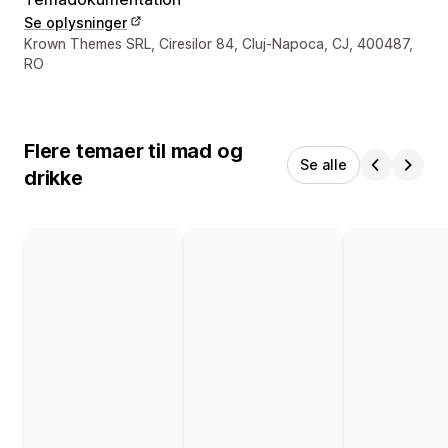
Se oplysninger
Se kontaktoplysninger
Krown Themes SRL, Ciresilor 84, Cluj-Napoca, CJ, 400487,
RO
Flere temaer til mad og
Se alle
drikke