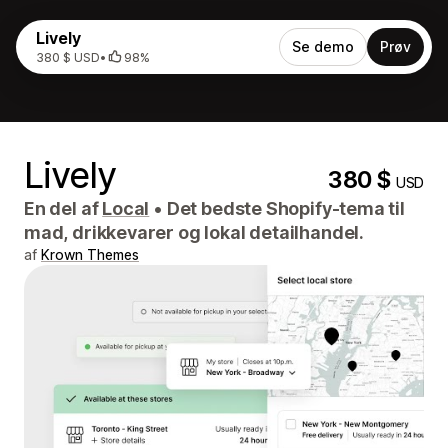
Lively
Se demo
Prøv
380 $ USD
•
98%
Lively
380 $
USD
En del af
Local
•
Det bedste Shopify-tema til
mad, drikkevarer og lokal detailhandel.
af
Krown Themes