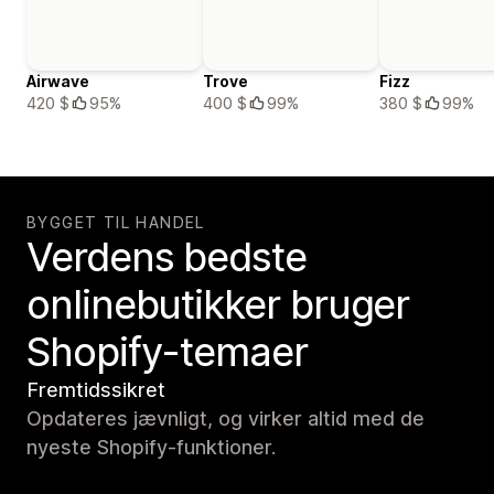
Airwave
Trove
Fizz
420 $
95%
400 $
99%
380 $
99%
BYGGET TIL HANDEL
Verdens bedste
onlinebutikker bruger
Shopify-temaer
Fremtidssikret
Opdateres jævnligt, og virker altid med de
nyeste Shopify-funktioner.