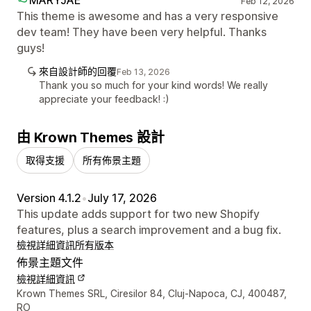
Feb 12, 2026
This theme is awesome and has a very responsive
dev team! They have been very helpful. Thanks
guys!
來自設計師的回覆
Feb 13, 2026
Thank you so much for your kind words! We really
appreciate your feedback! :)
由 Krown Themes 設計
取得支援
所有佈景主題
Version 4.1.2
•
July 17, 2026
This update adds support for two new Shopify
features, plus a search improvement and a bug fix.
檢視詳細資訊
所有版本
佈景主題文件
檢視詳細資訊
設計者聯絡詳細資訊
Krown Themes SRL, Ciresilor 84, Cluj-Napoca, CJ, 400487,
RO