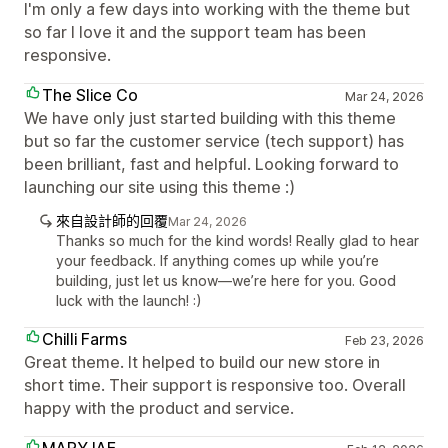
I'm only a few days into working with the theme but
so far I love it and the support team has been
responsive.
The Slice Co
Mar 24, 2026
We have only just started building with this theme
but so far the customer service (tech support) has
been brilliant, fast and helpful. Looking forward to
launching our site using this theme :)
來自設計師的回覆
Mar 24, 2026
Thanks so much for the kind words! Really glad to hear
your feedback. If anything comes up while you’re
building, just let us know—we’re here for you. Good
luck with the launch! :)
Chilli Farms
Feb 23, 2026
Great theme. It helped to build our new store in
short time. Their support is responsive too. Overall
happy with the product and service.
MARYJAE