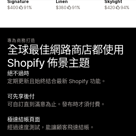
Signature
Linen
Skylight
$400
91%
$380
91%
$420
94%
專為商務打造
全球最佳網路商店都使用
Shopify 佈景主題
絕不過時
定期更新且始終結合最新 Shopify 功能。
可先享後付
可自訂直到滿意為止。發布時才須付費。
極速結帳頁面
經過速度測試，能讓顧客飛速結帳。