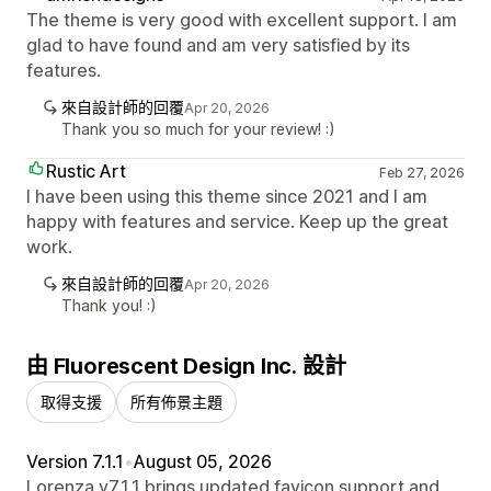
The theme is very good with excellent support. I am
glad to have found and am very satisfied by its
features.
來自設計師的回覆
Apr 20, 2026
Thank you so much for your review! :)
Rustic Art
Feb 27, 2026
I have been using this theme since 2021 and I am
happy with features and service. Keep up the great
work.
來自設計師的回覆
Apr 20, 2026
Thank you! :)
由 Fluorescent Design Inc. 設計
取得支援
所有佈景主題
Version 7.1.1
•
August 05, 2026
Lorenza v7.1.1 brings updated favicon support and