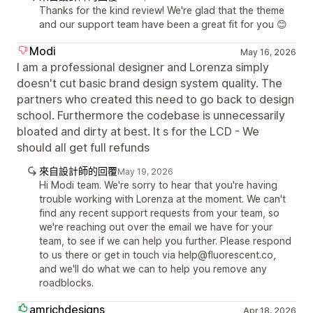
Thanks for the kind review! We're glad that the theme
and our support team have been a great fit for you 😊
Modi
May 16, 2026
I am a professional designer and Lorenza simply
doesn't cut basic brand design system quality. The
partners who created this need to go back to design
school. Furthermore the codebase is unnecessarily
bloated and dirty at best. It s for the LCD - We
should all get full refunds
來自設計師的回覆
May 19, 2026
Hi Modi team. We're sorry to hear that you're having
trouble working with Lorenza at the moment. We can't
find any recent support requests from your team, so
we're reaching out over the email we have for your
team, to see if we can help you further. Please respond
to us there or get in touch via help@fluorescent.co,
and we'll do what we can to help you remove any
roadblocks.
amrichdesigns
Apr 18, 2026