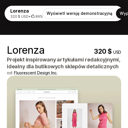
Lorenza
Wyświetl wersję demonstracyjną
Wyp
320 $ USD
•
89%
Lorenza
320 $
USD
Projekt inspirowany artykułami redakcyjnymi,
idealny dla butikowych sklepów detalicznych
od:
Fluorescent Design Inc.