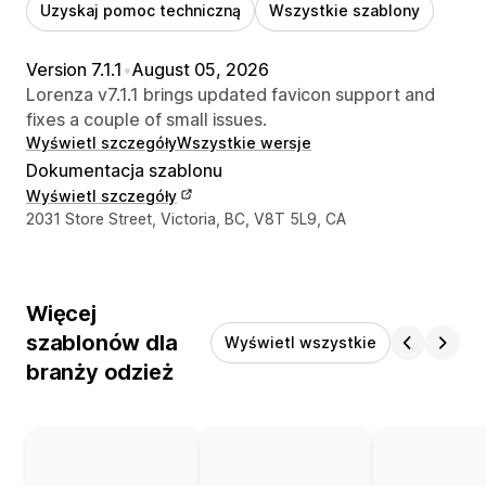
Uzyskaj pomoc techniczną
Wszystkie szablony
Version 7.1.1
•
August 05, 2026
Lorenza v7.1.1 brings updated favicon support and
fixes a couple of small issues.
Wyświetl szczegóły
Wszystkie wersje
Dokumentacja szablonu
Wyświetl szczegóły
Dane kontaktowe projektanta
2031 Store Street, Victoria, BC, V8T 5L9, CA
Więcej
szablonów dla
Wyświetl wszystkie
branży odzież