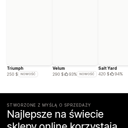
Triumph
Velum
Salt Yard
420 $
94%
250 $
290 $
93%
NOWOŚĆ
NOWOŚĆ
STWORZONE Z MYŚLĄ O SPRZEDAŻY
Najlepsze na świecie
sklepy online korzystają